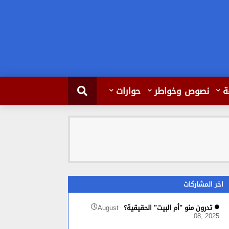
ة
نصوص وخواطر
حوارات
اخر المشاركات
تدرون منو "أم البيت" الحقيقية؟
August
08, 2025