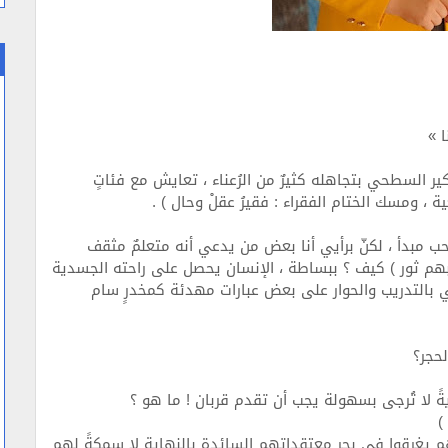
ا »
فكير السطحي بتجاهله كثيرٌ من الرُعناء ، تعايش مع فئاتٍ
ة ، ومسك الختام الفقراء : فقيرُ عقلْ وحال ) .
ب مبدأ ، لكنّ برأيي أنا بعض من يدعي أنه متعلمٌ مثقف
هم ثور ) كيف ؟ ببساطة ، الإنسان يحصل على راحته الجسدية
 بالتدريب والحوار على بعض عبارات مهدئة كمخدرٍ سام
لحجر؟
ةً لا تُرجى بسهولة يجب أن تقدم قربان ! ما هو ؟
)
يغرقوا في بحرِ معتقداتهم السائدة بالنهاية لا سمكةً لهم