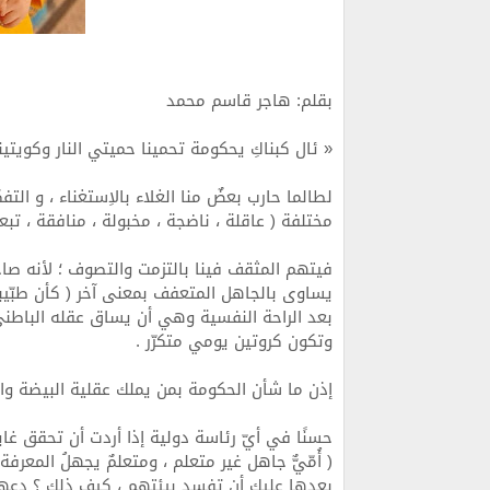
بقلم: هاجر قاسم محمد
« ئال كبناكِ يحكومة تحمينا حميتي النار وكويتين
لطالما حارب بعضٌ منا الغلاء بالاِستغناء ، و الت
مختلفة ( عاقلة ، ناضجة ، مخبولة ، منافقة ، تبعي
فيتهم المثقف فينا بالتزمت والتصوف ؛ لأنه صاح
يساوى بالجاهل المتعفف بمعنى آخر ( كأن طبّيب
بعد الراحة النفسية وهي أن يساق عقله الباطني
وتكون كروتين يومي متكرّر .
إذن ما شأن الحكومة بمن يملك عقلية البيضة وا
حسنًا في أيّ رئاسة دولية إذا أردت أن تحقق غاي
( أُمّيٌّ جاهل غير متعلم ، ومتعلمٌ يجهلُ المعرفة 
بعدها عليك أن تفسد بيئتهم ، كيف ذلك ؟ دعهم 