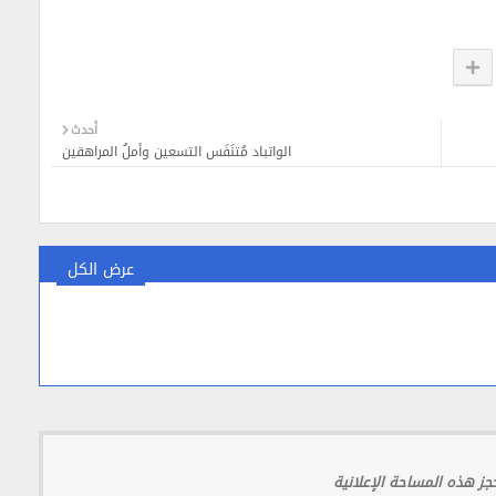
أحدث
الواتباد مُتنَفَس التسعين وأملُ المراهقين
عرض الكل
ز هذه المساحة الإعلانية