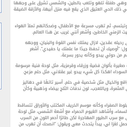
، وهي طفلة تلهو وتلعب بالطين، والشمس تشرق على وجهها
ذلك الحي العتيق الذي يقع فيه منزل أبيها، والأزقة الضيقة
وتبتسم، ثم تهرب مسرعة مع الأطفال، وضحكاتهم تملأ الهواء
 الزمني الخاطئ، وأشعر أنني غريب عن هذا العالم.
رحيله عقدين، لازال يمتلك نفس القوة والبنيان، ووجهه
"أوصيك أن تحفظ جيدًا ما علمتك يا حفيدي". أشعر
لم من حولي يبدو وكأنه يدور بسرعة.
صغيرة بألوان فضية وزرقاء وقرمزية، مثل لوحة فنية مرسومة
 السوداء !هكذا كل شيء يبدو غير عقلاني، مثل حلم مزعج.
لواقع والخيال مثل شخصية في حلم. أسير تائهًا في دهاليز
المثمرة، وياللعجب، لون ندفات الثلج بيضاء وذهبية وكأن
لوط الصفراء وكأنه موسم الخريف المكتئب والأوراق تتساقط
السماء، وأشاهد الغيوم الحمراء مع أشعة الشمس، مثل لوحة
 مع سرب الطيور المهاجرة لكن طائرًا أحمر اللون من السرب
ل لغزا لي، يبدأ يتحدث معي ويقول: "انصحك أن تهرب من