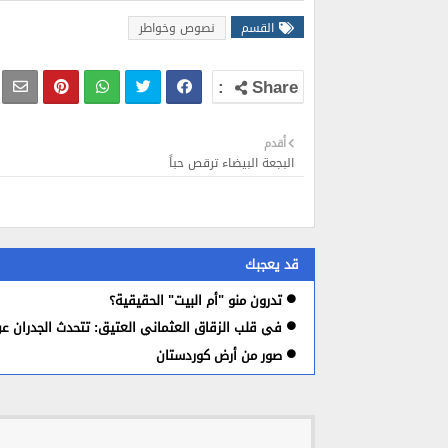
القسم
نصوص وخواطر
أقدم
البجعة البيضاء ترقص حباً
قد يعجبك
تدرون منو "أم البيت" الحقيقية؟
في قلب الزقاق العثماني العتيق: تتحدث الجدران عن
صور من أرض كوردستان