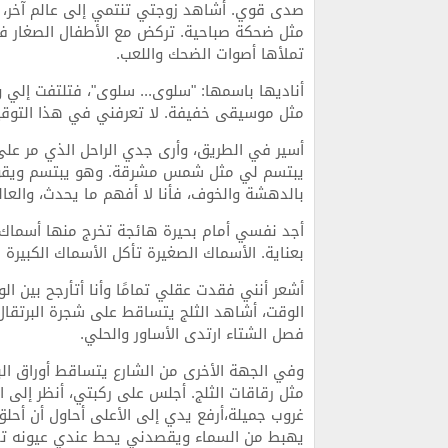
صدى قوي. أشاهد زوجتي تنتمي إلى عالم آخر
مثل ضحكة صباحية. تركض مع الأطفال الصغار في 
تملأها أصوات الضحك واللعب.
أناديها باسمها: "سلوى... سلوى"، فتلتفت إلي 
مثل موسيقى خفيفة. لا تعرفني في هذا التوقيت
أسير في الطريق، وأرى جدي الراحل الذي مر على 
يبتسم لي مثل شمس مشرقة. وهو يبتسم ويقول: 
بالدهشة والخوف، فأنا لا أفهم ما يحدث، والعا
أجد نفسي أمام بحيرة هائجة تخرج منها أسماك 
بعناية. الأسماك الصغيرة تأكل الأسماك الكبيرة
أشعر أنني فقدت عقلي تمامًا وأنا أتأرجح بين ا
الوقت، أشاهد الثلج يتساقط على شجرة البرتقال 
فصل الشتاء ارتدى الأساور والحلي.
وفي الجهة الأخرى من الشارع يتساقط أوراق الب
مثل رقاقات الثلج. أجلس على ركبتي، أنظر إلى 
غروب جميلة،أرفع يدي إلى الأعلى أحاول أن أحلق
يهبط من السماء ويقصدني يحط عندي عيونه تحم