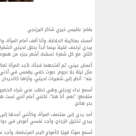
بقلم: بلقيس خيري شاكر البرزنجي
أمسك بماكينة الحلاقة، وأنا أقف أمام المرآة،
بيدي ترتجف قليلاً بينما أبدأ بحلق لحيتي الش
الثلج. مع كل شعرة تسقط، أشعر بجزء من هموم
أغمض عيني، ثم أفتحهما فجأة، لأجد المرآة ت
مثل ليلة بلا نجوم. صوت خفي يهمس في أذني: 
عنه". أنظر إلى شعيرات لحيتي، وأراها كالديدان
أسمع نداء زوجتي وهي تطلب مني شراء الخضروا
متقطع: "نعم، أنا هنا"، لكنني أعلم أنني لست ه
بحر هائج.
أمد يدي إلى منتصف المرآة، وكأنني أمدها إلى عا
بيدي تخترق الزجاج، وأجد نفسي أغوص في دوامة
أسمع صوتًا قويًا كأمواج البحر المرتطمة، وأجد