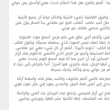
يه". أشعر بالفزع..هل هذا الطائر تحدث معي؟وأحدق بمن حولي
البرق الغاضبة تضيء الأبنية والاكثر غرابة أن جميع الأبنية
ثل أسد غاضب. أنقلاب للجو غير عقلاني بدأ المطر ينزل على
 وكأنني محمي بغلاف غير مرئي.
طين، وأشعر أنني عالق في حلم مزعج. أسمع صوت العجوزة
ها، إنها تملك نفس الصوت الذي سمعته مسبقًا، وتقول للكلب
بها الكلب: "ذنوبه كثيرة". أشعر أن كل شيء معي غير عقلاني،
ة السخيفة وأنجو من الزمن الذي لاأنتمي له.أقوم بفك أزرار
لسكين أود أن اخرج مما أنا فيه، أسمع البوم يتحدث معي
أيها الرجل، عليك بالجري، هيا أسرع". أبدأ بالركض إلى حيث لا
لم من حولي يبدو وكأنه يتحرك بسرعة.
صارعته لكنني أشعر بالخوف، والأسد يفتح فاه، وأسقط أرضًا
اي إلى أعلى قمة الجبل، والصدى يعود إلي مثل صوت قوي.
 لي أزرار قميصي، وتضع نبات الريحان عند أنفي، والرائحة
عة عند المنتصف، إنها الثانية عشر ظهرًا، وزوجتي بجانبي،