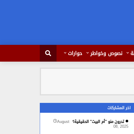
ة
نصوص وخواطر
حوارات
اخر المشاركات
تدرون منو "أم البيت" الحقيقية؟
August
08, 2025