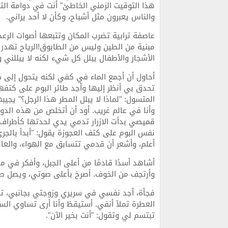
هذا التوقيت الزمني الخاطئ" أنت في دوامة الت
والناس يعبرون مثل أشباح، وكأن لا أحد يراني.
عاصفة ترابية تضرب المكان وتتبعها أصوات الرعد و
مبنية من الطين وليس من الطابوق!الرياح تهدر م
الأشجار والأطفال يبلل كل شيء لكنه لا يبللني
أحاول أن أجمع الماء في كفي لكنه يتحول إلى 
تحدق بي أنظر إليها وأجد طائر البوم على كتف
المتسول: "لماذا لا يبلل المطر هذا الرجل؟" يجي
وأنا في عالم غريب. أود أن أتخلص من هذه الدوام
قميصي بدأت الازرار تدمي يدي لحدتها كأطراف ا
نفس البوم على كتف العجوزة يقول: "أبدأ بالجري 
أعلم، وأشعر أن قدمي تتسابق مع الهواء، والعا
أشاهد أسدًا قادمًا من أعلى الجبل، وأفكر في م
وأرتجف من الخوف. أصرخ بأعلى صوتي، ويصل صد
فجأة، أجد نفسي في سريري وزوجتي بجانبي، تفتح
العطرة تملأ أنفي. أستيقظ وأنا أرى تساوي السا
تبتسم لي وتقول: "أنت بخير الآن".