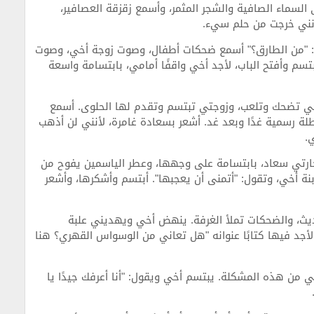
السماء الصافية والشجر المثمر، وأسمع زقزقة العصافير،
كأنني خرجت من حلم سيء.
ل: "من الطارق؟" أسمع ضحكات أطفال، وصوت زوجة أخي، وصوت
بتسم وأفتح الباب، لأجد أخي واقفًا أمامي، بابتسامة واسعة
أخي تضحك وتلعب، وزوجتي تبتسم وتقدم لها الحلوى. أسمع
لة رسمية غدًا وبعد غد. أشعر بسعادة غامرة، لأنني لن أذهب
.
د جارتي سعاد، بابتسامة على وجهها، وعطر الياسمين يفوح من
نة أخي، وتقول: "أتمنى أن يعجبها". أبتسم وأشكرها، وأشعر
يث، والضحكات تملأ الغرفة. ينهض أخي ويهديني علبة
أجد فيها كتابًا عنوانه "هل تعاني من الوسواس القهري؟ هنا
من هذه المشكلة. يبتسم أخي ويقول: "أنا أعرفك جيدًا يا