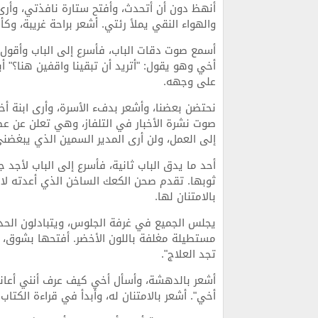
أنهظ دون أن أتحدث، وأفتح ستارة نافذتي، وأرى 
والهواء النقي يملأ رئتي. أشعر براحة غريبة، و
أسمع صوت دقات الباب، فأسرع إلى الباب وأقو
أخي وهو يقول: "أتريد أن تبقينا واقفين هنا؟" أ
على وجهه.
نحتضن بعضنا، وأشعر بدفء الأسرة، وأرى ابنة 
صوت نشرة الأخبار في التلفاز، وهي تعلن عن عط
إلى العمل، ولن أرى المدير السمين الذي يبغضني
أحد ما يدق الباب ثانية، فأسرع إلى الباب لأج
ثوبها. تقدم صحن الكعك الساخن الذي أعدته لاب
بالامتنان لها.
يجلس الجميع في غرفة الجلوس، ويتبادلون الحد
مستطيلة مغلفة باللون الأخضر. أفتحها بشوق، ل
تجد العلاج".
أشعر بالدهشة، وأسأل أخي كيف عرف أنني أعاني 
أخي". أشعر بالامتنان له، وأبدأ في قراءة الكتاب.