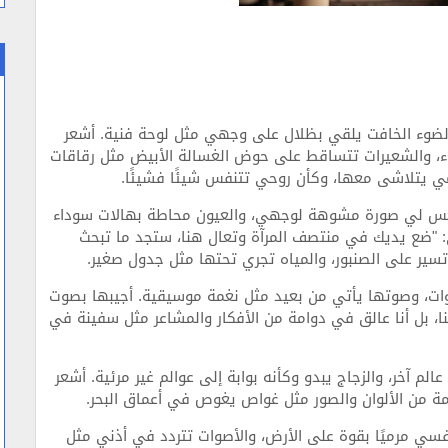
 والضوء الخافت يلقي بظلال على وجهي مثل لوحة فنية. أشعر
قراء، والشعيرات تتساقط على حوض الغسالة الأبيض مثل رقاقات
ي يتلاشى معها، وكأن روحي تتنفس شيئًا فشيئًا.
عكس لي صورة مشوهة لوجهي، والعيون محاطة بهالات سوداء
"ضع يديك في منتصف المرآة وتعال هنا، ستجد ما تبحث
 تسير على الصنبور، والمياه تجري تحتها مثل جدول صغير.
ت، وصوتها يأتي من بعيد مثل نغمة موسيقية. أجيبها بصوت
نا، بل أنا عالق في دوامة من الأفكار والمشاعر مثل سفينة في
لم آخر، والزجاج يبدو وكأنه بوابة إلى عوالم غير مرئية. أشعر
 من الألوان والصور مثل غواص يغوص في أعماق البحر.
 نفسي مرميًا بقوة على الأرض، والأصوات تتردد في أذني مثل